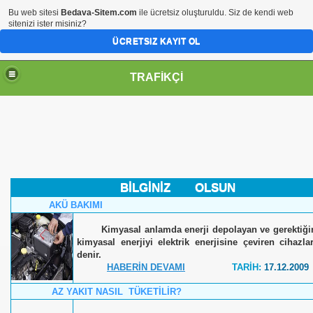
Bu web sitesi
Bedava-Sitem.com
ile ücretsiz oluşturuldu. Siz de kendi web
sitenizi ister misiniz?
ÜCRETSIZ KAYIT OL
TRAFİKÇİ
BİLGİNİZ OLSUN
AKÜ BAKIMI
Kimyasal anlamda enerji depolayan ve gerektiğ
kimyasal enerjiyi elektrik enerjisine çeviren cihazl
denir.
HABERİN DEVAMI
TARİH:
17.12.2009
AZ YAKIT NASIL TÜKETİLİR?