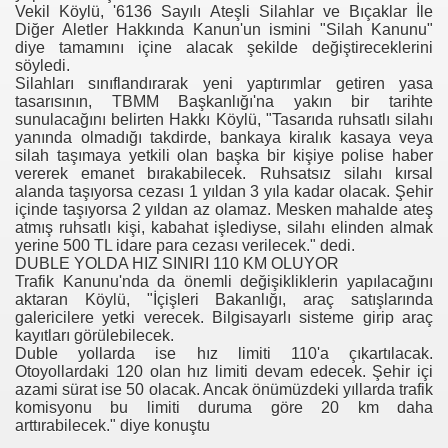
Vekil Köylü, '6136 Sayılı Ateşli Silahlar ve Bıçaklar İle
Diğer Aletler Hakkında Kanun'un ismini "Silah Kanunu"
diye tamamını içine alacak şekilde değiştireceklerini
söyledi.
Silahları sınıflandırarak yeni yaptırımlar getiren yasa
tasarısının, TBMM Başkanlığı'na yakın bir tarihte
sunulacağını belirten Hakkı Köylü, "Tasarıda ruhsatlı silahı
yanında olmadığı takdirde, bankaya kiralık kasaya veya
silah taşımaya yetkili olan başka bir kişiye polise haber
vererek emanet bırakabilecek. Ruhsatsız silahı kırsal
alanda taşıyorsa cezası 1 yıldan 3 yıla kadar olacak. Şehir
içinde taşıyorsa 2 yıldan az olamaz. Mesken mahalde ateş
atmış ruhsatlı kişi, kabahat işlediyse, silahı elinden almak
yerine 500 TL idare para cezası verilecek." dedi.
DUBLE YOLDA HIZ SINIRI 110 KM OLUYOR
Trafik Kanunu'nda da önemli değişikliklerin yapılacağını
aktaran Köylü, "İçişleri Bakanlığı, araç satışlarında
galericilere yetki verecek. Bilgisayarlı sisteme girip araç
kayıtları görülebilecek.
Duble yollarda ise hız limiti 110'a çıkartılacak.
Otoyollardaki 120 olan hız limiti devam edecek. Şehir içi
azami sürat ise 50 olacak. Ancak önümüzdeki yıllarda trafik
komisyonu bu limiti duruma göre 20 km daha
arttırabilecek." diye konuştu