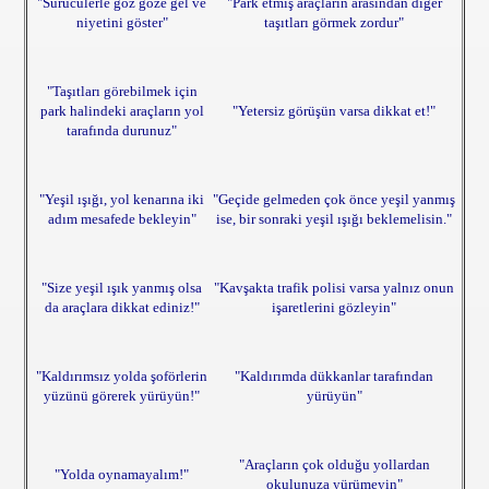
"Sürücülerle göz göze gel ve
"Park etmiş araçların arasından diğer
niyetini göster"
taşıtları görmek zordur"
"Taşıtları görebilmek için
park halindeki araçların yol
"Yetersiz görüşün varsa dikkat et!"
tarafında durunuz"
"Yeşil ışığı, yol kenarına iki
"Geçide gelmeden çok önce yeşil yanmış
adım mesafede bekleyin"
ise, bir sonraki yeşil ışığı beklemelisin."
"Size yeşil ışık yanmış olsa
"Kavşakta trafik polisi varsa yalnız onun
da araçlara dikkat ediniz!"
işaretlerini gözleyin"
"Kaldırımsız yolda şoförlerin
"Kaldırımda dükkanlar tarafından
yüzünü görerek yürüyün!"
yürüyün"
"Araçların çok olduğu yollardan
"Yolda oynamayalım!"
okulunuza yürümeyin"