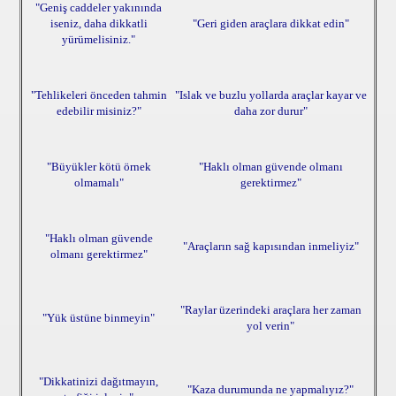
"Geniş caddeler yakınında
iseniz, daha dikkatli
"Geri giden araçlara dikkat edin"
yürümelisiniz."
"Tehlikeleri önceden tahmin
"Islak ve buzlu yollarda araçlar kayar ve
edebilir misiniz?"
daha zor durur"
"Büyükler kötü örnek
"Haklı olman güvende olmanı
olmamalı"
gerektirmez"
"Haklı olman güvende
"Araçların sağ kapısından inmeliyiz"
olmanı gerektirmez"
"Raylar üzerindeki araçlara her zaman
"Yük üstüne binmeyin"
yol verin"
"Dikkatinizi dağıtmayın,
"Kaza durumunda ne yapmalıyız?"