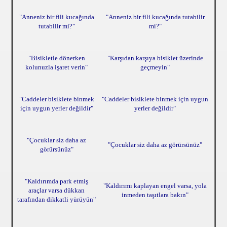
"Anneniz bir fili kucağında
"Anneniz bir fili kucağında tutabilir
tutabilir mi?"
mi?"
"Bisikletle dönerken
"Karşıdan karşıya bisiklet üzerinde
kolunuzla işaret verin"
geçmeyin"
"Caddeler bisiklete binmek
"Caddeler bisiklete binmek için uygun
için uygun yerler değildir"
yerler değildir"
"Çocuklar siz daha az
"Çocuklar siz daha az görürsünüz"
görürsünüz"
"Kaldırımda park etmiş
"Kaldırımı kaplayan engel varsa, yola
araçlar varsa dükkan
inmeden taşıtlara bakın"
tarafından dikkatli yürüyün"