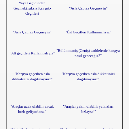
Yaya Geçidinden
Geçmek(Işıksız Kavşak-
"Asla Çapraz Geçmeyin"
Geçitler)
"Asla Çapraz Geçmeyin"
"Üst Geçitleri Kullanmalıyız"
"Bölünmemiş (Geniş) caddelerde karşıya
"Alt geçitleri Kullanmalıyız"
nasıl gececeğiz?"
"Karşıya geçerken asla
"Karşıya geçerken asla dikkatinizi
dikkatinizi dağıtmayınız"
dağıtmayınız"
"Araçlar uzak olabilir ancak
"Araçlar yakın olabilir ya hızları
hızlı geliyorlarsa"
fazlaysa!"