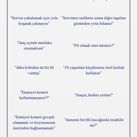
"Servisi yakalamak için yola
"Servisten indikten sonra diğer taşıtları
koşarak çıkmayın"
görmeden yola fırlama!"
"Araç içinde mutlaka
"Fil olmak ister misiniz?"
oturmalısın"
"Arka koltukta da bir fil
"10 yaşından küçükseniz özel koltuk
varmış"
kullanın"
"Emniyet kemeri
"Araçta, herkes yerine!"
kullanmazsanız!!"
"Emniyet kemeri gevşek
"Anneniz bir fili kucağında tutabilir
olmamalı ve boynunuzun
mi?"
üzerinden bağlanmamalı"