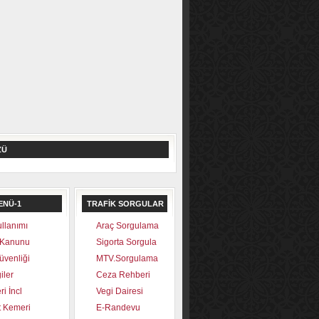
ZÜ
ENÜ-1
TRAFİK SORGULAR
llanımı
Araç Sorgulama
 Kanunu
Sigorta Sorgula
üvenliği
MTV.Sorgulama
iler
Ceza Rehberi
i İncl
Vegi Dairesi
 Kemeri
E-Randevu