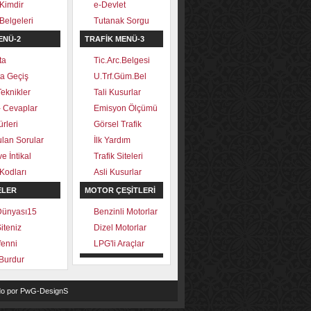
Kimdir
e-Devlet
Belgeleri
Tutanak Sorgu
ENÜ-2
TRAFİK MENÜ-3
ta
Tic.Arc.Belgesi
a Geçiş
U.Trf.Güm.Bel
Teknikler
Tali Kusurlar
- Cevaplar
Emisyon Ölçümü
rleri
Görsel Trafik
ulan Sorular
İlk Yardım
e İntikal
Trafik Siteleri
 Kodları
Asli Kusurlar
ELER
MOTOR ÇEŞİTLERİ
Dünyası15
Benzinli Motorlar
iteniz
Dizel Motorlar
fenni
LPG'li Araçlar
Burdur
o por
PwG-DesignS