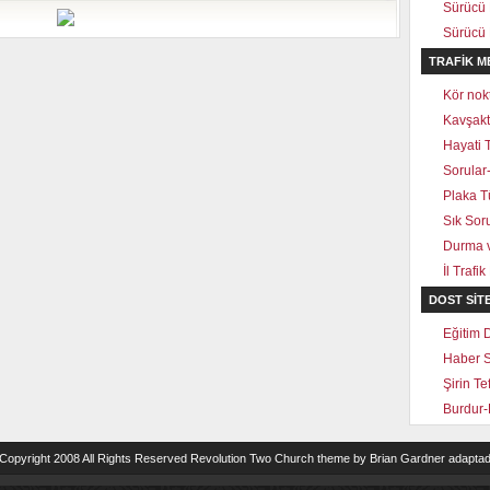
Sürücü 
Sürücü 
TRAFİK M
Kör nok
Kavşakt
Hayati 
Sorular
Plaka Tü
Sık Sor
Durma v
İl Trafik
DOST SIT
Eğitim 
Haber S
Şirin Te
Burdur-
 Copyright 2008 All Rights Reserved
Revolution Two Church theme
by
Brian Gardner
adaptad