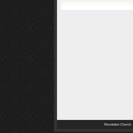
Revolution Church
.