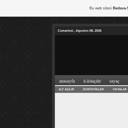
Bu web sitesi
Bedava-
//-->
Cumartesi , Agustos 08, 2026
anasayfa
ü.üstaçilir
sayaç
ALT AÇILIR
İSTATISTIKLER
YAYINLAR