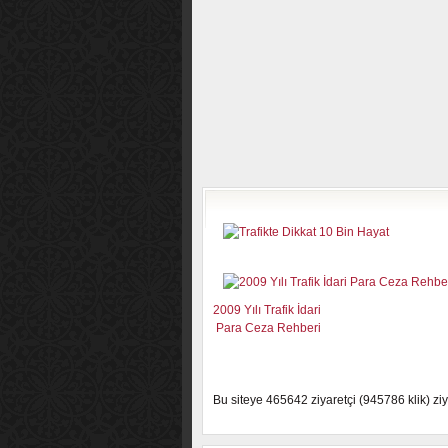
2009 Yılı Trafik İdari
Para Ceza Rehberi
Bu siteye 465642 ziyaretçi (945786 klik) ziya