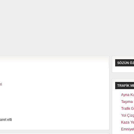
SÖZÜN Ö
TRAFİK M
Ayna Ku
Taşıma
Trafik G
Yol Çizg
ret etti
Kaza Yer
Emniyet