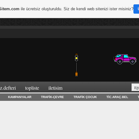
Sitem.com
ile ücretsiz oluşturuldu. Siz de kendi web sitenizi ister misiniz?
z.defteri̇
topli̇ste
i̇leti̇si̇m
KAMPANYALAR
TRAFIK-ÇEVRE
TRAFIK ÇOCUK
TIC.ARAÇ.BEL